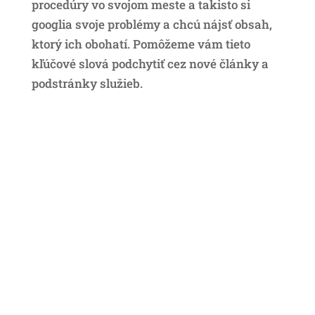
procedúry vo svojom meste a takisto si
googlia svoje problémy a chcú nájsť obsah,
ktorý ich obohatí. Pomôžeme vám tieto
kľúčové slová podchytiť cez nové články a
podstránky služieb.
Kliknite sem a vyžiadajte
si hovor s nami TERAZ a
spolu zistíme, či a ako
vám vieme pomôcť