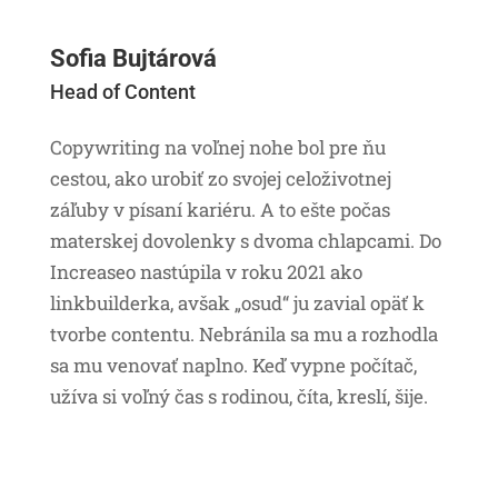
Sofia Bujtárová
Head of Content
Copywriting na voľnej nohe bol pre ňu
cestou, ako urobiť zo svojej celoživotnej
záľuby v písaní kariéru. A to ešte počas
materskej dovolenky s dvoma chlapcami. Do
Increaseo nastúpila v roku 2021 ako
linkbuilderka, avšak „osud“ ju zavial opäť k
tvorbe contentu. Nebránila sa mu a rozhodla
sa mu venovať naplno. Keď vypne počítač,
užíva si voľný čas s rodinou, číta, kreslí, šije.