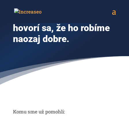
Robíme iba SEO. A
hovorí sa, že ho robíme
naozaj dobre.
Komu sme už pomohli: